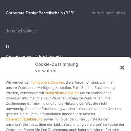
Corporate Design
Bestellschein (B2B)
zurück nach oben
Jobs bei softfair
IT
(Versicherungs-) Fachbereich
Cookie-Zustimmung
Kaufmännischer Bereich
verwalten
Weitere Einsatzbereiche
Wir verwenden
funktionale Cookies
, die erforderlich sind, um Ihnen
unsere Website zur Verfügung zu stellen. Falls Sie Ihre Zustimmung
Social
erteilen, verwenden wir
zusätzliche Cookies
, um zu statistischen
Zwecken Informationen zur Websitenutzung zu verarbeiten. Ihre
Zustimmung ist freiwillig und für die Nutzung der Website nicht
Instagram
notwendig. Ohne Ihre Zustimmung werden keine zusätzlichen Cookies
gesetzt. Detaillierte Informationen finden Sie in unserer
Facebook
Datenschutzerklärung
sowie im Folgenden unter „Einstellungen
ansehen“. Dort bzw. über den Link „Zustimmung verwalten“ im Footer der
Xing
Webseite können Sie Ihre Zustimmung auch jederzeit widerrufen oder