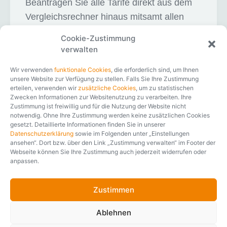
Beantragen Sie alle Tarife direkt aus dem
Vergleichsrechner hinaus mitsamt allen
notwendigen Dokumenten
Cookie-Zustimmung
verwalten
Wir verwenden
funktionale Cookies
, die erforderlich sind, um Ihnen
unsere Website zur Verfügung zu stellen. Falls Sie Ihre Zustimmung
Mobil optimiert
erteilen, verwenden wir
zusätzliche Cookies
, um zu statistischen
Zwecken Informationen zur Websitenutzung zu verarbeiten. Ihre
Zustimmung ist freiwillig und für die Nutzung der Website nicht
Auch unterwegs auf mobilen Geräten ohne
notwendig. Ohne Ihre Zustimmung werden keine zusätzlichen Cookies
Einschränkungen bedienbar
gesetzt. Detaillierte Informationen finden Sie in unserer
Datenschutzerklärung
sowie im Folgenden unter „Einstellungen
ansehen“. Dort bzw. über den Link „Zustimmung verwalten“ im Footer der
Webseite können Sie Ihre Zustimmung auch jederzeit widerrufen oder
anpassen.
Impressionen
Zustimmen
Fotos und Videos
Ablehnen