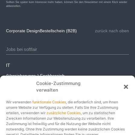
Sollten Sie später kein Interesse mehr haben, können Sie den Newsletter mit einem Klick wieder
abbestellen.
Corporate Design
Bestellschein (B2B)
zurück nach oben
Jobs bei softfair
IT
(Versicherungs-) Fachbereich
Cookie-Zustimmung
Kaufmännischer Bereich
verwalten
Weitere Einsatzbereiche
Wir verwenden
funktionale Cookies
, die erforderlich sind, um Ihnen
unsere Website zur Verfügung zu stellen. Falls Sie Ihre Zustimmung
Social
erteilen, verwenden wir
zusätzliche Cookies
, um zu statistischen
Zwecken Informationen zur Websitenutzung zu verarbeiten. Ihre
Zustimmung ist freiwillig und für die Nutzung der Website nicht
Instagram
notwendig. Ohne Ihre Zustimmung werden keine zusätzlichen Cookies
gesetzt. Detaillierte Informationen finden Sie in unserer