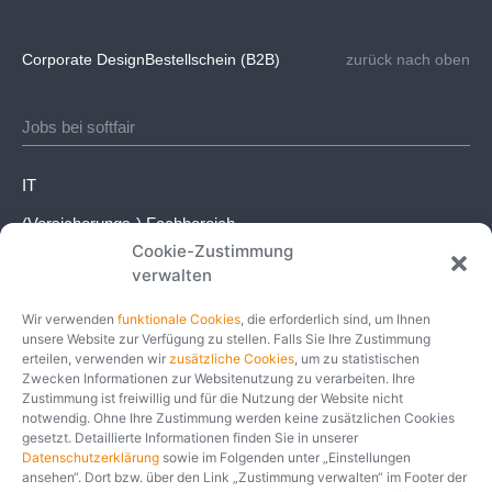
Corporate Design
Bestellschein (B2B)
zurück nach oben
Jobs bei softfair
IT
(Versicherungs-) Fachbereich
Cookie-Zustimmung
Kaufmännischer Bereich
verwalten
Weitere Einsatzbereiche
Wir verwenden
funktionale Cookies
, die erforderlich sind, um Ihnen
unsere Website zur Verfügung zu stellen. Falls Sie Ihre Zustimmung
Social
erteilen, verwenden wir
zusätzliche Cookies
, um zu statistischen
Zwecken Informationen zur Websitenutzung zu verarbeiten. Ihre
Zustimmung ist freiwillig und für die Nutzung der Website nicht
Instagram
notwendig. Ohne Ihre Zustimmung werden keine zusätzlichen Cookies
gesetzt. Detaillierte Informationen finden Sie in unserer
Facebook
Datenschutzerklärung
sowie im Folgenden unter „Einstellungen
ansehen“. Dort bzw. über den Link „Zustimmung verwalten“ im Footer der