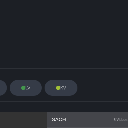
LV
KV
SACH
8 Videos